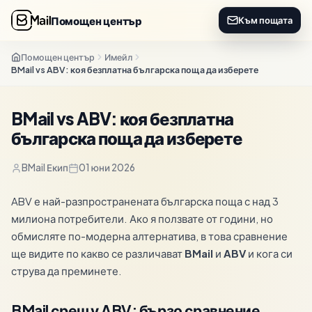
Помощен център
Към пощата
Помощен център
Имейл
BMail vs ABV: коя безплатна българска поща да изберете
BMail vs ABV: коя безплатна
българска поща да изберете
BMail Екип
01 юни 2026
ABV е най-разпространената българска поща с над 3
милиона потребители. Ако я ползвате от години, но
обмисляте по-модерна алтернатива, в това сравнение
ще видите по какво се различават
BMail
и
ABV
и кога си
струва да преминете.
BMail срещу ABV: бързо сравнение