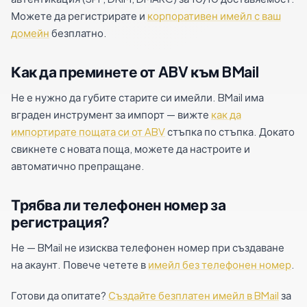
Можете да регистрирате и
корпоративен имейл с ваш
домейн
безплатно.
Как да преминете от ABV към BMail
Не е нужно да губите старите си имейли. BMail има
вграден инструмент за импорт — вижте
как да
импортирате пощата си от ABV
стъпка по стъпка. Докато
свикнете с новата поща, можете да настроите и
автоматично препращане.
Трябва ли телефонен номер за
регистрация?
Не — BMail не изисква телефонен номер при създаване
на акаунт. Повече четете в
имейл без телефонен номер
.
Готови да опитате?
Създайте безплатен имейл в BMail
за