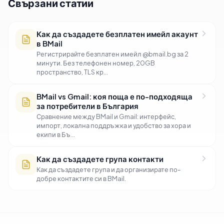
Свързани статии
Как да създадете безплатен имейл акаунт
в BMail
Регистрирайте безплатен имейл @bmail.bg за 2
минути. Без телефонен номер, 20GB
пространство, TLS кр...
BMail vs Gmail: коя поща е по-подходяща
за потребители в България
Сравнение между BMail и Gmail: интерфейс,
импорт, локална поддръжка и удобство за хора и
екипи в Бъ...
Как да създадете група контакти
Как да създадете група и да организирате по-
добре контактите си в BMail.