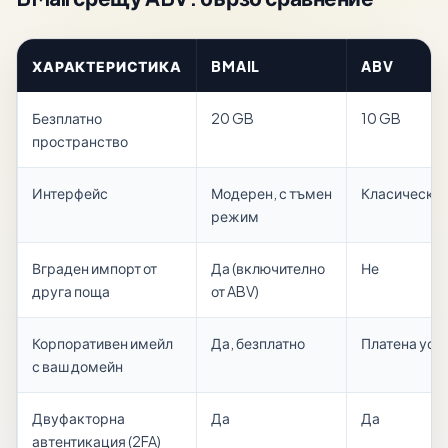
ХАРАКТЕРИСТИКА
BMAIL
ABV
Безплатно
20 GB
10 GB
пространство
Интерфейс
Модерен, с тъмен
Класически
режим
Вграден импорт от
Да (включително
Не
друга поща
от ABV)
Корпоративен имейл
Да, безплатно
Платена усл
с ваш домейн
Двуфакторна
Да
Да
автентикация (2FA)