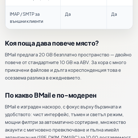
IMAP / SMTP за
Да
Да
външни клиенти
Коя поща дава повече място?
BMail предлага 20 GB безплатно пространство — двойно
повече от стандартните 10 GB на ABV. За хора с много
прикачени файлове и дълга кореспонденция това е
осезаема разлика в ежедневието.
По какво BMail е по-модерен
BMail е изграден наскоро, с фокус върху бързината и
удобството: чист интерфейс, тъмен и светъл режим,
мощни филтри за автоматично сортиране, множество
акаунти с мигновено превключване и пълна имейл
автентикация (SPF, DKIM, DMARC) за 10/10 доставяемост.