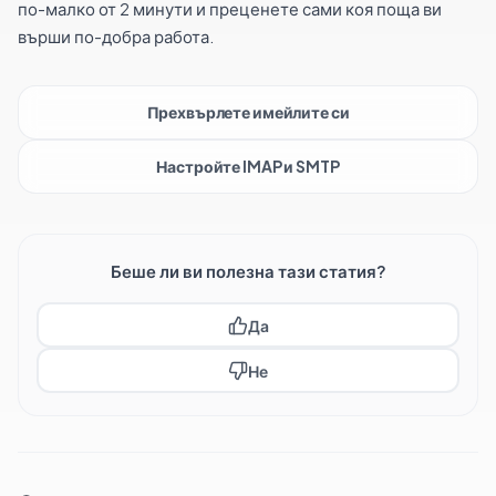
по-малко от 2 минути и преценете сами коя поща ви
върши по-добра работа.
Прехвърлете имейлите си
Настройте IMAP и SMTP
Беше ли ви полезна тази статия?
Да
Не