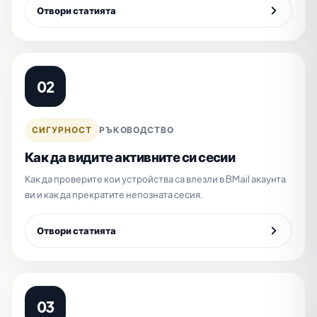
Отвори статията
02
СИГУРНОСТ
РЪКОВОДСТВО
Как да видите активните си сесии
Как да проверите кои устройства са влезли в BMail акаунта
ви и как да прекратите непозната сесия.
Отвори статията
03