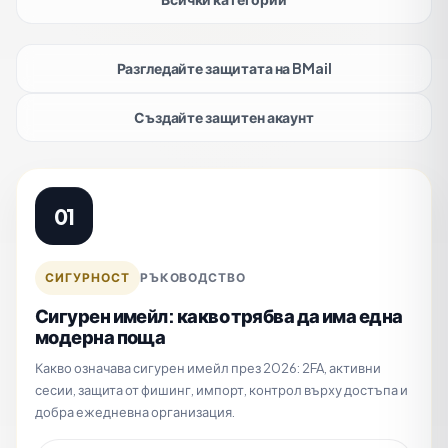
Разгледайте защитата на BMail
Създайте защитен акаунт
01
СИГУРНОСТ
РЪКОВОДСТВО
Сигурен имейл: какво трябва да има една
модерна поща
Какво означава сигурен имейл през 2026: 2FA, активни
сесии, защита от фишинг, импорт, контрол върху достъпа и
добра ежедневна организация.