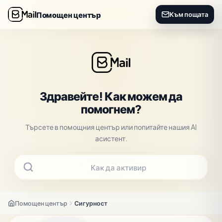
Помощен център
Към пощата
Здравейте! Как можем да
помогнем?
Търсете в помощния център или попитайте нашия AI
асистент.
Как да активирам 2F
Помощен център
Сигурност