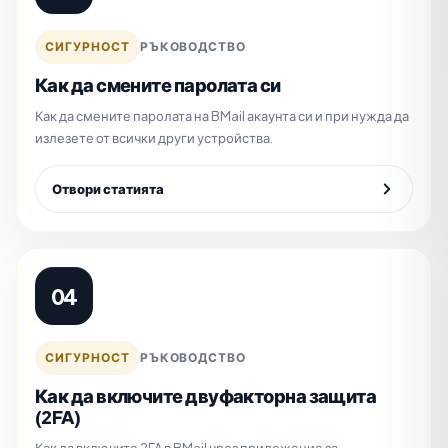
СИГУРНОСТ
РЪКОВОДСТВО
Как да смените паролата си
Как да смените паролата на BMail акаунта си и при нужда да
излезете от всички други устройства.
Отвори статията
04
СИГУРНОСТ
РЪКОВОДСТВО
Как да включите двуфакторна защита
(2FA)