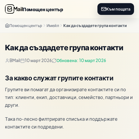
Помощен център
Към пощата
Помощен център
Имейл
Как да създадете група контакти
Как да създадете група контакти
BMail
10 март 2026
Обновена: 10 март 2026
За какво служат групите контакти
Групите ви помагат да организирате контактите си по
тип: клиенти, екип, доставчици, семейство, партньори и
други.
Така по-лесно филтрирате списъка и поддържате
контактите си подредени.