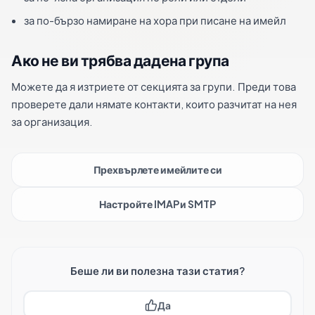
за по-бързо намиране на хора при писане на имейл
Ако не ви трябва дадена група
Можете да я изтриете от секцията за групи. Преди това
проверете дали нямате контакти, които разчитат на нея
за организация.
Прехвърлете имейлите си
Настройте IMAP и SMTP
Беше ли ви полезна тази статия?
Да