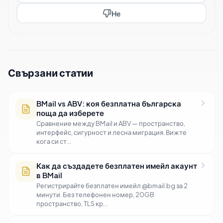
Не
Свързани статии
BMail vs ABV: коя безплатна българска
поща да изберете
Сравнение между BMail и ABV — пространство,
интерфейс, сигурност и лесна миграция. Вижте
кога си ст...
Как да създадете безплатен имейл акаунт
в BMail
Регистрирайте безплатен имейл @bmail.bg за 2
минути. Без телефонен номер, 20GB
пространство, TLS кр...