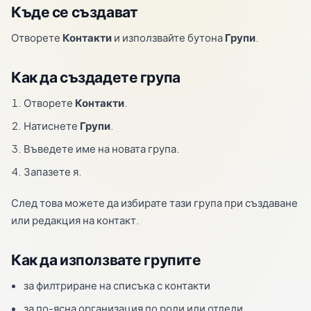
Къде се създават
Отворете
Контакти
и използвайте бутона
Групи
.
Как да създадете група
Отворете
Контакти
.
Натиснете
Групи
.
Въведете име на новата група.
Запазете я.
След това можете да избирате тази група при създаване
или редакция на контакт.
Как да използвате групите
за филтриране на списъка с контакти
за по-ясна организация по роли или отдели